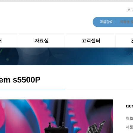
로
개
자료실
고객센터
em s5500P
ge
제조
제품