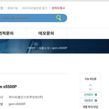
그인
회원가입
아이디⁄비밀번호 찾기
견적요청서
견적문의
데모문의
HOME > 제품소개 > gem s5500P
m s5500P
사
케이씨엘인스트루먼트(주)
명
gem s5500P